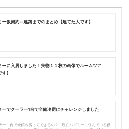
ミー仮契約～建築までのまとめ【建てた人です】
ミーに入居しました！実物１１枚の画像でルームツア
です】
ミーでクーラー1台で全館冷房にチャレンジしました
ラー１台で全館冷房ってできるの？ 現在ハグミーに住んでいる僕