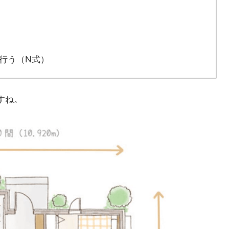
行う（N式）
すね。