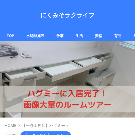
にくみそラクライフ
TOP
水処理施設
仕事
生活
資格
育児
HOME
>
【一条工務店】ハグミー
>