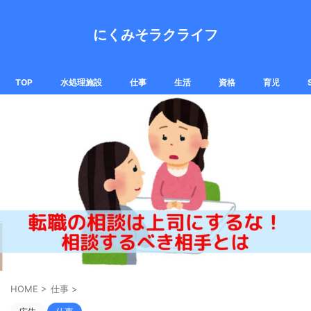
にくみそラクライフ
TOP
水処理施設
仕事
生活
資格
育児
HOME
>
仕事
>