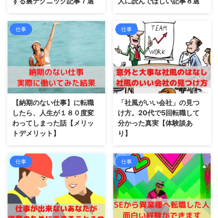
する裏テクニック記事７選
人に読んでほしい記事８選
仕事
仕事
【納期のない仕事】に転職
「社風がいい会社」の見つ
したら、人生が１８０度変
け方。20代で5回転職して
わってしまった話【メリッ
分かった真実【体験談あ
トデメリット】
り】
仕事
仕事