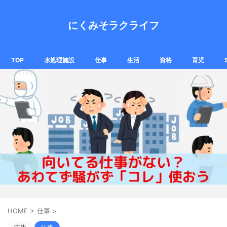
にくみそラクライフ
TOP
水処理施設
仕事
生活
資格
育児
HOME
>
仕事
>