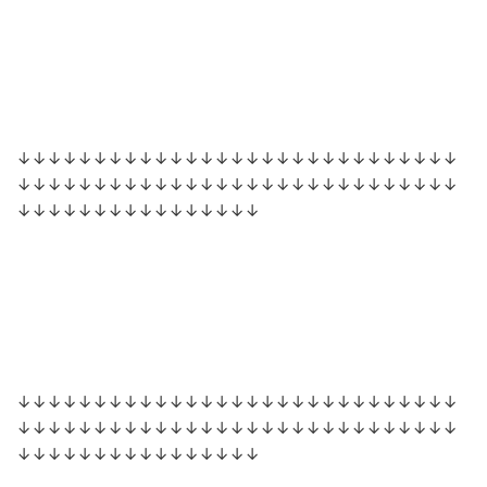
↓↓↓↓↓↓↓↓↓↓↓↓↓↓↓↓↓↓↓↓↓↓↓↓↓↓↓↓↓
↓↓↓↓↓↓↓↓↓↓↓↓↓↓↓↓↓↓↓↓↓↓↓↓↓↓↓↓↓
↓↓↓↓↓↓↓↓↓↓↓↓↓↓↓↓
↓↓↓↓↓↓↓↓↓↓↓↓↓↓↓↓↓↓↓↓↓↓↓↓↓↓↓↓↓
↓↓↓↓↓↓↓↓↓↓↓↓↓↓↓↓↓↓↓↓↓↓↓↓↓↓↓↓↓
↓↓↓↓↓↓↓↓↓↓↓↓↓↓↓↓