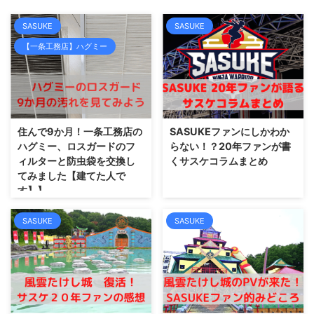
SASUKE
SASUKE
【一条工務店】ハグミー
住んで9か月！一条工務店の
SASUKEファンにしかわか
ハグミー、ロスガードのフ
らない！？20年ファンが書
ィルターと防虫袋を交換し
くサスケコラムまとめ
てみました【建てた人で
す】】
SASUKE
SASUKE