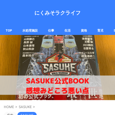
にくみそラクライフ
TOP
水処理施設
仕事
生活
資格
育児
HOME
>
SASUKE
>