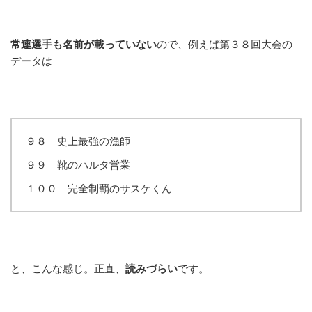
常連選手も名前が載っていない
ので、例えば第３８回大会の
データは
９８ 史上最強の漁師
９９ 靴のハルタ営業
１００ 完全制覇のサスケくん
と、こんな感じ。正直、
読みづらい
です。