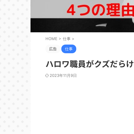
HOME
>
仕事
>
広告
仕事
ハロワ職員がクズだらけ
2023年11月9日