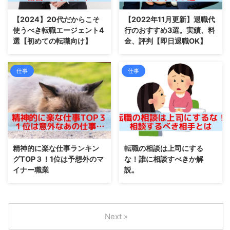
【2024】20代だからこそ
【2022年11月更新】退職代
使うべき転職エージェント4
行のおすすめ3選。実績、料
選【初めての転職向け】
金、評判【即日退職OK】
仕事
仕事
精神的に楽な仕事ランキン
転職の相談は上司にする
グTOP３！1位は予想外のマ
な！誰に相談すべきか解
イナー職業
説。
Next »