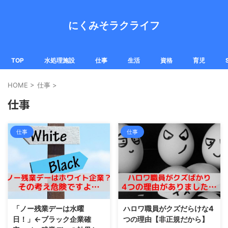
にくみそラクライフ
TOP
水処理施設
仕事
生活
資格
育児
HOME
>
仕事
>
仕事
仕事
仕事
「ノー残業デーは水曜
ハロワ職員がクズだらけな4
日！」←ブラック企業確
つの理由【非正規だから】