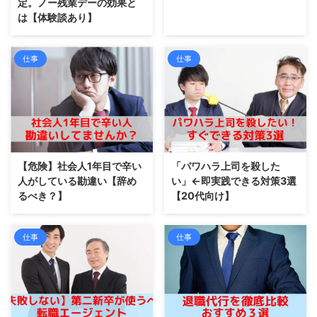
定。ノー残業デーの効果と
は【体験談あり】
仕事
仕事
【危険】社会人1年目で辛い
「パワハラ上司を殺した
人がしている勘違い【辞め
い」←即実践できる対策3選
るべき？】
【20代向け】
仕事
仕事