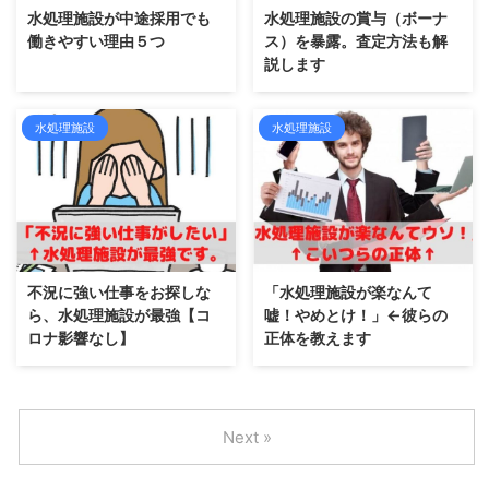
水処理施設が中途採用でも
水処理施設の賞与（ボーナ
働きやすい理由５つ
ス）を暴露。査定方法も解
説します
水処理施設
水処理施設
不況に強い仕事をお探しな
「水処理施設が楽なんて
ら、水処理施設が最強【コ
嘘！やめとけ！」←彼らの
ロナ影響なし】
正体を教えます
Next »