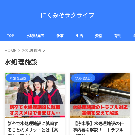
にくみそラクライフ
TOP
水処理施設
仕事
生活
資格
育児
HOME
>
水処理施設
>
水処理施設
水処理施設
水処理施設
新卒で水処理施設に就職す
【浄水場】水処理施設の仕
ることのメリットとは【高
事内容を解説！「トラブル